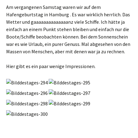
u
u
e
e
Am vergangenen Samstag waren wir auf dem
m
m
F
F
Hafengeburtstag in Hamburg . Es war wirklich herrlich. Das
e
e
n
n
Wetter und gaaaaaaaaaaaaaanz viele Schiffe. Ich hätte ja
s
s
t
t
einfach an einem Punkt stehen bleiben und einfach nur die
e
e
r
r
Boote/Schiffe beobachten können. Bei dem Sonnenschein
g
g
e
e
war es wie Urlaub, ein purer Genuss. Mal abgesehen von den
ö
ö
f
f
Massen von Menschen, aber mit denen war ja zu rechnen.
f
f
n
n
e
e
t
t
Hier gibt es ein paar wenige Impressionen.
)
)