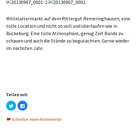
l
l
e
e
n
n
(
(
W
W
Mittelaltermarkt auf dem Rittergut Remeringhausen, eine
i
i
r
r
tolle Location und nicht so voll und überlaufen wie in
d
d
i
i
Bückeburg. Eine tolle Atmosphäre, genug Zeit Bands zu
n
n
n
n
schauen und auch die Stände zu begutachten. Gerne wieder
e
e
u
u
im nächsten Jahr.
e
e
m
m
F
F
e
e
n
n
s
s
t
t
e
e
r
r
g
g
e
e
ö
ö
f
f
Teilen mit:
f
f
n
n
e
e
K
K
t
t
l
l
)
)
i
i
c
c
Schreibe einen Kommentar
k
k
,
,
u
u
m
m
ü
a
b
u