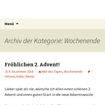
Mrs Simat
Lichtmalerin
Springe
Suchen
Menü
zum
nach:
Inhalt
Archiv der Kategorie: Wochenende
Fröhlichen 2. Advent!
4. Dezember 2016
Bild des Tages
,
Wochenende
Advent
,
Kälte
,
Winter
Lieber spät als nie, wünsche ich allen einen schönen 2.
Advent und einen guten Start in die neue Adventswoche.