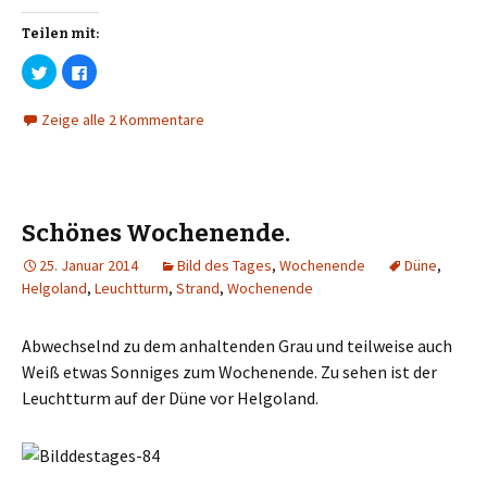
Teilen mit:
K
K
l
l
i
i
c
c
Zeige alle 2 Kommentare
k
k
,
,
u
u
m
m
ü
a
b
u
e
f
r
F
T
a
Schönes Wochenende.
w
c
i
e
t
b
25. Januar 2014
Bild des Tages
,
Wochenende
Düne
,
t
o
Helgoland
,
Leuchtturm
,
Strand
,
Wochenende
e
o
r
k
z
z
u
u
t
t
Abwechselnd zu dem anhaltenden Grau und teilweise auch
e
e
i
i
Weiß etwas Sonniges zum Wochenende. Zu sehen ist der
l
l
e
e
Leuchtturm auf der Düne vor Helgoland.
n
n
(
(
W
W
i
i
r
r
d
d
i
i