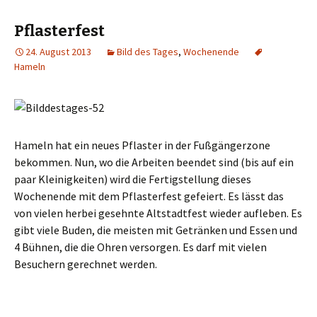
e
f
r
F
T
a
Pflasterfest
w
c
i
e
t
b
24. August 2013
Bild des Tages
,
Wochenende
t
o
Hameln
e
o
r
k
z
z
u
u
t
t
e
e
i
i
l
l
e
e
n
n
Hameln hat ein neues Pflaster in der Fußgängerzone
(
(
W
W
bekommen. Nun, wo die Arbeiten beendet sind (bis auf ein
i
i
r
r
paar Kleinigkeiten) wird die Fertigstellung dieses
d
d
i
i
Wochenende mit dem Pflasterfest gefeiert. Es lässt das
n
n
n
n
von vielen herbei gesehnte Altstadtfest wieder aufleben. Es
e
e
u
u
gibt viele Buden, die meisten mit Getränken und Essen und
e
e
m
m
4 Bühnen, die die Ohren versorgen. Es darf mit vielen
F
F
e
e
Besuchern gerechnet werden.
n
n
s
s
t
t
e
e
r
r
g
g