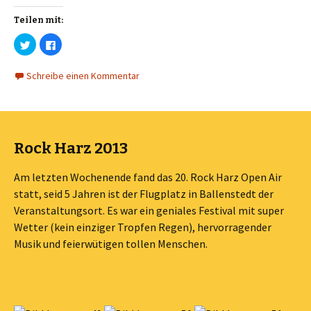
e
e
ö
ö
Teilen mit:
f
f
f
f
n
n
K
K
e
e
l
l
t
t
i
i
)
)
c
c
Schreibe einen Kommentar
k
k
,
,
u
u
m
m
ü
a
b
u
e
f
r
F
T
a
Rock Harz 2013
w
c
i
e
t
b
t
o
Am letzten Wochenende fand das 20. Rock Harz Open Air
e
o
r
k
statt, seid 5 Jahren ist der Flugplatz in Ballenstedt der
z
z
u
u
Veranstaltungsort. Es war ein geniales Festival mit super
t
t
e
e
Wetter (kein einziger Tropfen Regen), hervorragender
i
i
l
l
Musik und feierwütigen tollen Menschen.
e
e
n
n
(
(
W
W
i
i
r
r
d
d
i
i