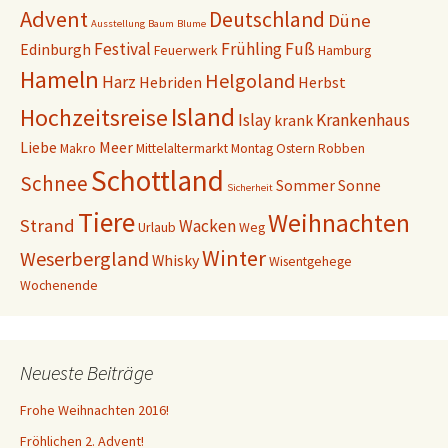
r
r
Advent
Deutschland
Düne
d
d
Ausstellung
Baum
Blume
i
i
n
n
Festival
Frühling
Fuß
Edinburgh
Feuerwerk
Hamburg
n
n
e
e
Hameln
Helgoland
u
u
Harz
Hebriden
Herbst
e
e
m
m
Island
Hochzeitsreise
F
F
Islay
Krankenhaus
krank
e
e
n
n
Liebe
Meer
Makro
Mittelaltermarkt
Montag
Ostern
Robben
s
s
t
t
Schottland
e
e
Schnee
Sommer
Sonne
r
r
Sicherheit
g
g
e
e
Tiere
Weihnachten
Strand
ö
ö
Wacken
Urlaub
Weg
f
f
f
f
Winter
Weserbergland
n
n
Whisky
Wisentgehege
e
e
t
t
Wochenende
)
)
Neueste Beiträge
Frohe Weihnachten 2016!
Fröhlichen 2. Advent!