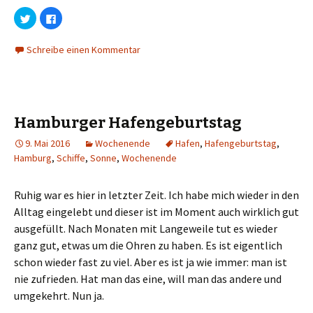
K
K
l
l
i
i
c
c
Schreibe einen Kommentar
k
k
,
,
u
u
m
m
ü
a
b
u
e
f
r
F
T
a
Hamburger Hafengeburtstag
w
c
i
e
t
b
9. Mai 2016
Wochenende
Hafen
,
Hafengeburtstag
,
t
o
Hamburg
,
Schiffe
,
Sonne
,
Wochenende
e
o
r
k
z
z
u
u
t
t
Ruhig war es hier in letzter Zeit. Ich habe mich wieder in den
e
e
i
i
Alltag eingelebt und dieser ist im Moment auch wirklich gut
l
l
e
e
ausgefüllt. Nach Monaten mit Langeweile tut es wieder
n
n
(
(
ganz gut, etwas um die Ohren zu haben. Es ist eigentlich
W
W
i
i
schon wieder fast zu viel. Aber es ist ja wie immer: man ist
r
r
d
d
nie zufrieden. Hat man das eine, will man das andere und
i
i
n
n
umgekehrt. Nun ja.
n
n
e
e