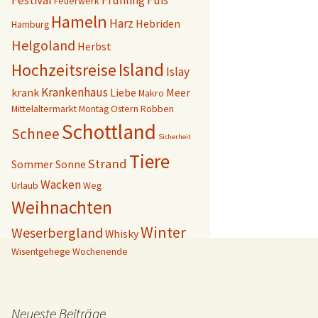
Festival
Frühling
Fuß
Feuerwerk
Hameln
Harz
Hebriden
Hamburg
Helgoland
Herbst
Island
Hochzeitsreise
Islay
Krankenhaus
krank
Liebe
Meer
Makro
Mittelaltermarkt
Montag
Ostern
Robben
Schottland
Schnee
Sicherheit
Tiere
Strand
Sommer
Sonne
Wacken
Urlaub
Weg
Weihnachten
Winter
Weserbergland
Whisky
Wisentgehege
Wochenende
Neueste Beiträge