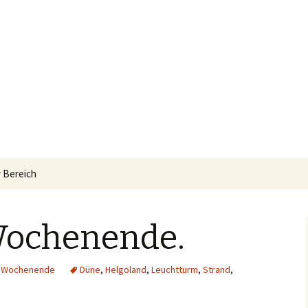
 Bereich
Wochenende.
nderung
er
,
Wochenende
Düne
,
Helgoland
,
Leuchtturm
,
Strand
,
ft