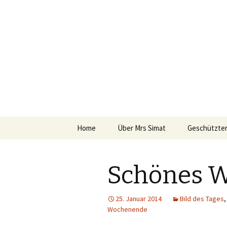
Mrs Simat
Lichtmalerin
Springe
Home
Über Mrs Simat
Geschützter
zum
Inhalt
Taufe
Schönes 
Glühweinwa
Grillen mit d
25. Januar 2014
Bild des Tages
Nachbarscha
Wochenende