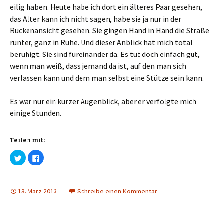
eilig haben. Heute habe ich dort ein älteres Paar gesehen,
das Alter kann ich nicht sagen, habe sie ja nur in der
Rückenansicht gesehen. Sie gingen Hand in Hand die Straße
runter, ganz in Ruhe. Und dieser Anblick hat mich total
beruhigt. Sie sind füreinander da. Es tut doch einfach gut,
wenn man weiß, dass jemand da ist, auf den man sich
verlassen kann und dem man selbst eine Stütze sein kann.
Es war nur ein kurzer Augenblick, aber er verfolgte mich
einige Stunden.
Teilen mit:
K
K
l
l
i
i
c
c
k
k
,
,
13. März 2013
Schreibe einen Kommentar
u
u
m
m
ü
a
b
u
e
f