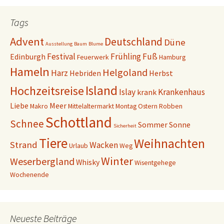
r
F
T
a
w
c
i
e
Tags
t
b
t
o
e
o
Advent
Deutschland
Düne
r
k
Ausstellung
Baum
Blume
z
z
u
u
Festival
Frühling
Fuß
Edinburgh
Feuerwerk
Hamburg
t
t
e
e
Hameln
Helgoland
Harz
i
i
Hebriden
Herbst
l
l
e
e
Island
Hochzeitsreise
n
n
Islay
Krankenhaus
krank
(
(
W
W
Liebe
Meer
Makro
Mittelaltermarkt
Montag
Ostern
Robben
i
i
r
r
Schottland
d
d
Schnee
Sommer
Sonne
i
i
Sicherheit
n
n
n
n
Tiere
Weihnachten
Strand
Wacken
e
e
Urlaub
Weg
u
u
e
e
Winter
Weserbergland
Whisky
Wisentgehege
m
m
F
F
Wochenende
e
e
n
n
s
s
t
t
e
e
r
r
g
g
Neueste Beiträge
e
e
ö
ö