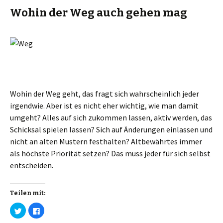
w
c
i
e
Wohin der Weg auch gehen mag
t
b
t
o
e
o
r
k
z
z
u
u
t
t
e
e
i
i
l
l
e
e
n
n
(
(
W
W
Wohin der Weg geht, das fragt sich wahrscheinlich jeder
i
i
r
r
irgendwie. Aber ist es nicht eher wichtig, wie man damit
d
d
i
i
umgeht? Alles auf sich zukommen lassen, aktiv werden, das
n
n
n
n
Schicksal spielen lassen? Sich auf Änderungen einlassen und
e
e
u
u
nicht an alten Mustern festhalten? Altbewährtes immer
e
e
m
m
als höchste Priorität setzen? Das muss jeder für sich selbst
F
F
e
e
entscheiden.
n
n
s
s
t
t
e
e
r
r
Teilen mit:
g
g
e
e
K
K
ö
ö
l
l
f
f
i
i