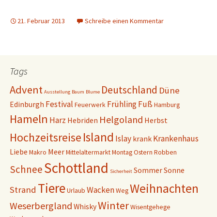
f
f
c
c
n
n
k
k
e
e
,
,
t
t
21. Februar 2013
Schreibe einen Kommentar
u
u
)
)
m
m
ü
a
b
u
e
f
r
F
T
a
w
c
i
e
Tags
t
b
t
o
e
o
Advent
Deutschland
Düne
r
k
Ausstellung
Baum
Blume
z
z
u
u
Festival
Frühling
Fuß
Edinburgh
Feuerwerk
Hamburg
t
t
e
e
Hameln
Helgoland
Harz
i
i
Hebriden
Herbst
l
l
e
e
Island
Hochzeitsreise
n
n
Islay
Krankenhaus
krank
(
(
W
W
Liebe
Meer
Makro
Mittelaltermarkt
Montag
Ostern
Robben
i
i
r
r
Schottland
d
d
Schnee
Sommer
Sonne
i
i
Sicherheit
n
n
n
n
Tiere
Weihnachten
Strand
Wacken
e
e
Urlaub
Weg
u
u
e
e
Winter
Weserbergland
Whisky
Wisentgehege
m
m
F
F