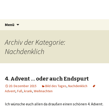
Mrs Simat
Lichtmalerin
Springe
Suchen
Menü
zum
nach:
Inhalt
Archiv der Kategorie:
Nachdenklich
4. Advent … oder auch Endspurt
20. Dezember 2015
Bild des Tages
,
Nachdenklich
Advent
,
Fuß
,
krank
,
Weihnachten
Ich wünsche euch allen da draußen einen schönen 4. Advent.