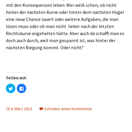
i
i
r
r
mit den Konsequenzen leben. Wer weiß schon, ob nicht
d
d
i
i
hinter der nächsten Kurve oder hinter dem nächsten Hügel
n
n
n
n
eine neue Chance lauert oder weitere Aufgaben, die man
e
e
u
u
lösen muss oder ob man nicht lieber nach der letzten
e
e
m
m
Rechtskurve angehalten hätte. Aber auch da schafft man es
F
F
e
e
doch auch durch, weil man gespannt ist, was hinter der
n
n
s
s
nächsten Biegung kommt. Oder nicht?
t
t
e
e
r
r
g
g
e
e
ö
ö
f
f
f
f
n
n
Teilen mit:
e
e
t
t
K
K
)
)
l
l
i
i
c
c
k
k
,
,
4. März 2013
Schreibe einen Kommentar
u
u
m
m
ü
a
b
u
e
f
r
F
T
a