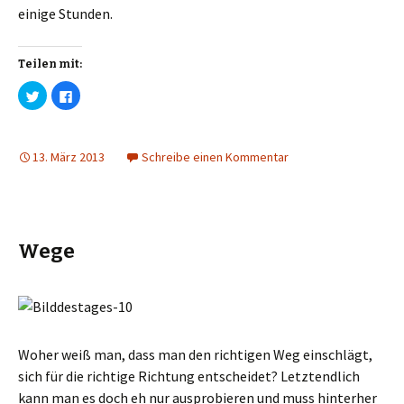
r
r
g
g
einige Stunden.
e
e
ö
ö
f
f
f
f
n
n
Teilen mit:
e
e
t
t
K
K
)
)
l
l
i
i
c
c
k
k
,
,
13. März 2013
Schreibe einen Kommentar
u
u
m
m
ü
a
b
u
e
f
r
F
T
a
w
c
i
e
Wege
t
b
t
o
e
o
r
k
z
z
u
u
t
t
e
e
i
i
l
l
Woher weiß man, dass man den richtigen Weg einschlägt,
e
e
n
n
sich für die richtige Richtung entscheidet? Letztendlich
(
(
W
W
kann man es doch eh nur ausprobieren und muss hinterher