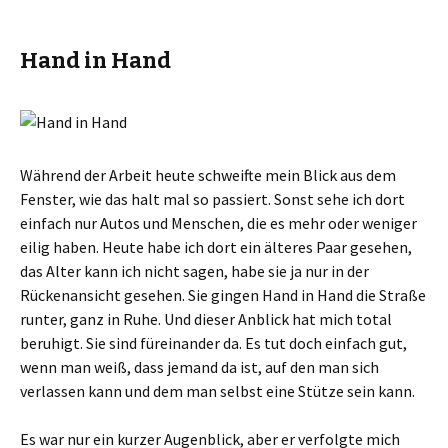
ü
a
b
u
e
f
r
F
T
a
Hand in Hand
w
c
i
e
t
b
t
o
e
o
r
k
z
z
u
u
t
t
e
e
Während der Arbeit heute schweifte mein Blick aus dem
i
i
l
l
Fenster, wie das halt mal so passiert. Sonst sehe ich dort
e
e
n
n
einfach nur Autos und Menschen, die es mehr oder weniger
(
(
W
W
eilig haben. Heute habe ich dort ein älteres Paar gesehen,
i
i
r
r
das Alter kann ich nicht sagen, habe sie ja nur in der
d
d
i
i
Rückenansicht gesehen. Sie gingen Hand in Hand die Straße
n
n
n
n
runter, ganz in Ruhe. Und dieser Anblick hat mich total
e
e
u
u
beruhigt. Sie sind füreinander da. Es tut doch einfach gut,
e
e
m
m
wenn man weiß, dass jemand da ist, auf den man sich
F
F
e
e
verlassen kann und dem man selbst eine Stütze sein kann.
n
n
s
s
t
t
e
e
Es war nur ein kurzer Augenblick, aber er verfolgte mich