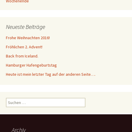
Wochenende
e
e
n
n
s
s
t
t
e
e
r
r
g
g
Neueste Beiträge
e
e
ö
ö
f
f
f
f
Frohe Weihnachten 2016!
n
n
e
e
Fröhlichen 2. Advent!
t
t
)
)
Back from Iceland.
Hamburger Hafengeburtstag
Heute ist mein letzter Tag auf der anderen Seite….
Suchen
nach:
Archiv