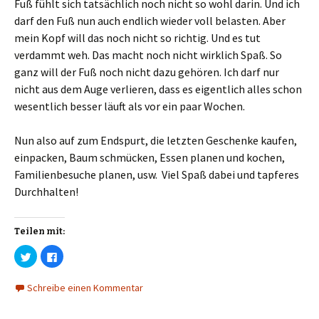
Fuß fühlt sich tatsächlich noch nicht so wohl darin. Und ich
darf den Fuß nun auch endlich wieder voll belasten. Aber
mein Kopf will das noch nicht so richtig. Und es tut
verdammt weh. Das macht noch nicht wirklich Spaß. So
ganz will der Fuß noch nicht dazu gehören. Ich darf nur
nicht aus dem Auge verlieren, dass es eigentlich alles schon
wesentlich besser läuft als vor ein paar Wochen.
Nun also auf zum Endspurt, die letzten Geschenke kaufen,
einpacken, Baum schmücken, Essen planen und kochen,
Familienbesuche planen, usw. Viel Spaß dabei und tapferes
Durchhalten!
Teilen mit:
K
K
l
l
i
i
c
c
Schreibe einen Kommentar
k
k
,
,
u
u
m
m