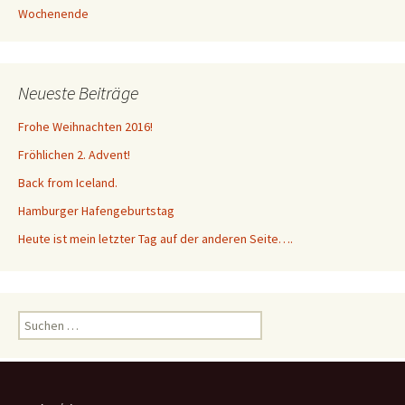
e
e
Wochenende
m
m
F
F
e
e
n
n
s
s
t
t
e
e
Neueste Beiträge
r
r
g
g
e
e
ö
ö
Frohe Weihnachten 2016!
f
f
f
f
Fröhlichen 2. Advent!
n
n
e
e
t
t
Back from Iceland.
)
)
Hamburger Hafengeburtstag
Heute ist mein letzter Tag auf der anderen Seite….
Suchen
nach: