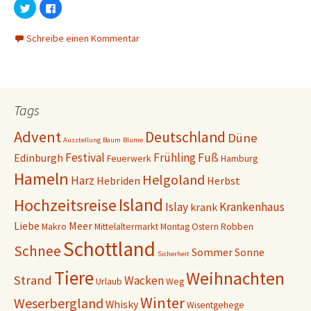
K
K
l
l
i
i
c
c
Schreibe einen Kommentar
k
k
,
,
u
u
m
m
ü
a
b
u
e
f
r
F
T
a
Tags
w
c
i
e
t
b
Advent
Deutschland
Düne
t
o
Ausstellung
Baum
Blume
e
o
r
k
Festival
Frühling
Fuß
Edinburgh
Feuerwerk
Hamburg
z
z
u
u
Hameln
Helgoland
Harz
t
t
Hebriden
Herbst
e
e
i
i
Island
Hochzeitsreise
l
l
Islay
Krankenhaus
krank
e
e
n
n
Liebe
Meer
Makro
Mittelaltermarkt
Montag
Ostern
Robben
(
(
W
W
Schottland
i
i
Schnee
Sommer
Sonne
r
r
Sicherheit
d
d
i
i
Tiere
Weihnachten
Strand
Wacken
n
n
Urlaub
Weg
n
n
e
e
Winter
Weserbergland
Whisky
Wisentgehege
u
u