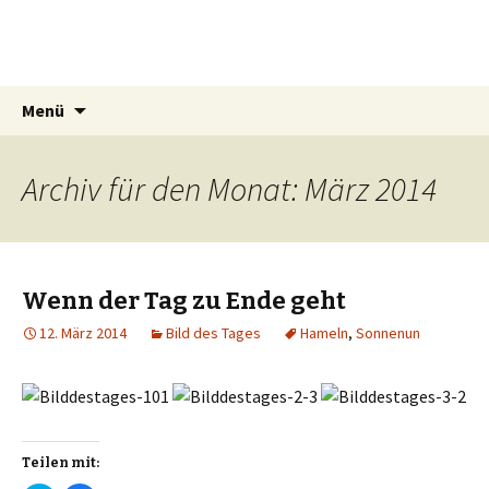
Mrs Simat
Lichtmalerin
Springe
Suchen
Menü
zum
nach:
Inhalt
Archiv für den Monat: März 2014
Wenn der Tag zu Ende geht
12. März 2014
Bild des Tages
Hameln
,
Sonnenun
Teilen mit: