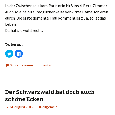
In der Zwischenzeit kam Patientin Nr.5 ins 4-Bett-Zimmer.
Auch so eine alte, möglicherweise verwirrte Dame. Ich dreh
durch. Die erste demente Frau kommentiert: Ja, so ist das
Leben.
Da hat sie wohl recht.
Teilen mit:
K
K
l
l
i
i
c
c
Schreibe einen Kommentar
k
k
,
,
u
u
m
m
ü
a
b
u
e
f
r
F
T
a
Der Schwarzwald hat doch auch
w
c
i
e
schöne Ecken.
t
b
t
o
e
o
24. August 2015
Allgemein
r
k
z
z
u
u