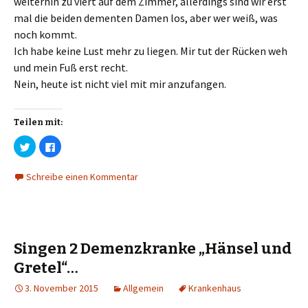
weiterhin zu viert auf dem Zimmer, allerdings sind wir erst
f
f
n
n
mal die beiden dementen Damen los, aber wer weiß, was
e
e
t
t
noch kommt.
)
)
Ich habe keine Lust mehr zu liegen. Mir tut der Rücken weh
und mein Fuß erst recht.
Nein, heute ist nicht viel mit mir anzufangen.
Teilen mit:
K
K
l
l
i
i
c
c
Schreibe einen Kommentar
k
k
,
,
u
u
m
m
ü
a
b
u
e
f
r
F
T
a
Singen 2 Demenzkranke „Hänsel und
w
c
i
e
Gretel“…
t
b
t
o
e
o
3. November 2015
Allgemein
Krankenhaus
r
k
z
z