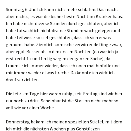
e
o
r
k
z
z
Sonntag, 6 Uhr. Ich kann nicht mehr schlafen. Das macht
u
u
t
t
aber nichts, es war die bisher beste Nacht im Krankenhaus.
e
e
i
i
Ich habe nicht diverse Stunden durch geschlafen, aber ich
l
l
e
e
habe tatsächlich nicht diverse Stunden wach gelegen und
n
n
(
(
habe teilweise so tief geschlafen, dass ich sich etwas
W
W
i
i
geräumt habe. Ziemlich komische verwirrende Dinge zwar,
r
r
d
d
aber egal. Besser als in den ersten Nächten (da war ich ja
i
i
n
n
erst recht fix und fertig wegen der ganzen Sache), da
n
n
e
e
träumte ich immer wieder, dass ich noch mal hinfalle und
u
u
e
e
mir immer wieder etwas breche. Da konnte ich wirklich
m
m
F
F
drauf verzichten.
e
e
n
n
s
s
t
t
Die letzten Tage hier waren ruhig, seit Freitag sind wir hier
e
e
r
r
nur noch zu dritt. Scheinbar ist die Station nicht mehr so
g
g
e
e
voll wie vor einer Woche.
ö
ö
f
f
f
f
n
n
Donnerstag bekam ich meinen speziellen Stiefel, mit dem
e
e
t
t
ich mich die nächsten Wochen plus Gehstützen
)
)