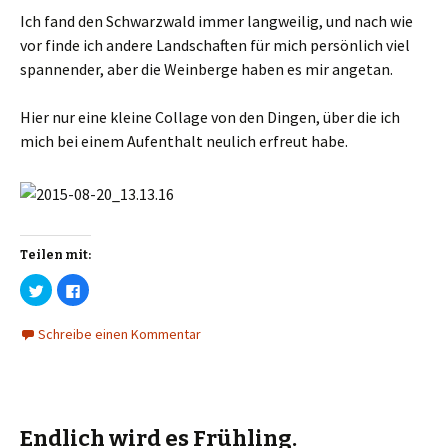
t
t
Ich fand den Schwarzwald immer langweilig, und nach wie
e
e
i
i
vor finde ich andere Landschaften für mich persönlich viel
l
l
e
e
spannender, aber die Weinberge haben es mir angetan.
n
n
(
(
W
W
i
i
Hier nur eine kleine Collage von den Dingen, über die ich
r
r
d
d
mich bei einem Aufenthalt neulich erfreut habe.
i
i
n
n
n
n
e
e
u
u
e
e
m
m
F
F
e
e
n
n
Teilen mit:
s
s
t
t
e
e
K
K
r
r
l
l
g
g
i
i
e
e
c
c
Schreibe einen Kommentar
ö
ö
k
k
f
f
,
,
f
f
u
u
n
n
m
m
e
e
ü
a
t
t
b
u
)
)
e
f
r
F
T
a
Endlich wird es Frühling.
w
c