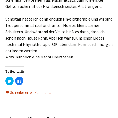
Gehversuche mit der Krankenschwester. Anstrengend.
Samstag hatte ich dann endlich Physiotherapie und wir sind
Treppen einmal rauf und runter. Horror. Meine armen
Schultern. Und während der Visite hieß es dann, dass ich
schon nach Hause kann. Aber ich war zu unsicher. Lieber
noch mal Physiotherapie. OK, aber dann könnte ich morgen
entlassen werden.
Wow, nur noch eine Nacht überstehen.
Teilen mit:
K
K
l
l
i
i
c
c
Schreibe einen Kommentar
k
k
,
,
u
u
m
m
ü
a
b
u
e
f
r
F
T
a