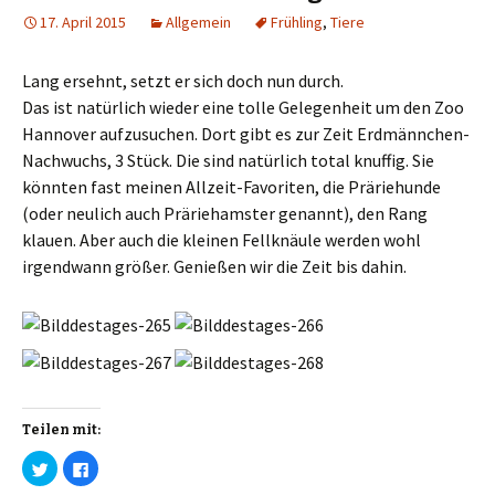
i
e
t
b
17. April 2015
Allgemein
Frühling
,
Tiere
t
o
e
o
r
k
z
z
Lang ersehnt, setzt er sich doch nun durch.
u
u
t
t
Das ist natürlich wieder eine tolle Gelegenheit um den Zoo
e
e
i
i
Hannover aufzusuchen. Dort gibt es zur Zeit Erdmännchen-
l
l
e
e
Nachwuchs, 3 Stück. Die sind natürlich total knuffig. Sie
n
n
(
(
könnten fast meinen Allzeit-Favoriten, die Präriehunde
W
W
i
i
(oder neulich auch Präriehamster genannt), den Rang
r
r
d
d
klauen. Aber auch die kleinen Fellknäule werden wohl
i
i
n
n
irgendwann größer. Genießen wir die Zeit bis dahin.
n
n
e
e
u
u
e
e
m
m
F
F
e
e
n
n
s
s
t
t
e
e
r
r
g
g
Teilen mit:
e
e
ö
ö
K
K
f
f
l
l
f
f
i
i