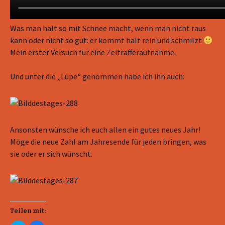
u
u
e
e
m
m
F
F
e
e
Was man halt so mit Schnee macht, wenn man nicht raus
n
n
s
s
kann oder nicht so gut: er kommt halt rein und schmilzt
t
t
e
e
Mein erster Versuch für eine Zeitrafferaufnahme.
r
r
g
g
e
e
ö
ö
Und unter die „Lupe“ genommen habe ich ihn auch:
f
f
f
f
n
n
e
e
t
t
)
)
Ansonsten wünsche ich euch allen ein gutes neues Jahr!
Möge die neue Zahl am Jahresende für jeden bringen, was
sie oder er sich wünscht.
Teilen mit: