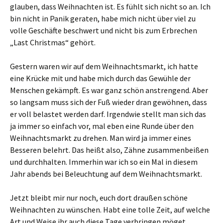
m
m
glauben, dass Weihnachten ist. Es fühlt sich nicht so an. Ich
F
F
e
e
bin nicht in Panik geraten, habe mich nicht über viel zu
n
n
s
s
volle Geschäfte beschwert und nicht bis zum Erbrechen
t
t
e
e
„Last Christmas“ gehört.
r
r
g
g
e
e
ö
ö
Gestern waren wir auf dem Weihnachtsmarkt, ich hatte
f
f
f
f
eine Krücke mit und habe mich durch das Gewühle der
n
n
e
e
Menschen gekämpft. Es war ganz schön anstrengend. Aber
t
t
)
)
so langsam muss sich der Fuß wieder dran gewöhnen, dass
er voll belastet werden darf. Irgendwie stellt man sich das
ja immer so einfach vor, mal eben eine Runde über den
Weihnachtsmarkt zu drehen. Man wird ja immer eines
Besseren belehrt. Das heißt also, Zähne zusammenbeißen
und durchhalten. Immerhin war ich so ein Mal in diesem
Jahr abends bei Beleuchtung auf dem Weihnachtsmarkt.
Jetzt bleibt mir nur noch, euch dort draußen schöne
Weihnachten zu wünschen. Habt eine tolle Zeit, auf welche
Art und Weise ihr auch diese Tage verbringen möget.