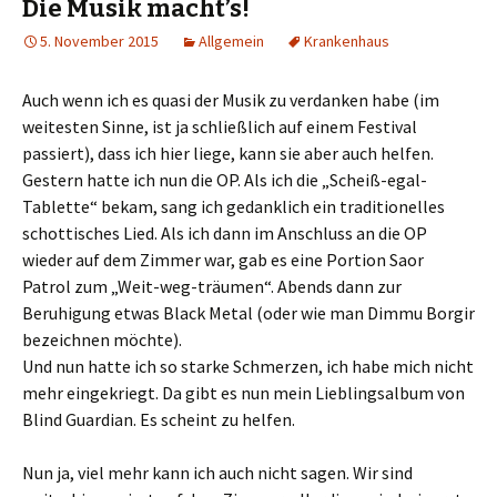
Die Musik macht’s!
w
c
i
e
t
b
5. November 2015
Allgemein
Krankenhaus
t
o
e
o
r
k
z
z
Auch wenn ich es quasi der Musik zu verdanken habe (im
u
u
t
t
weitesten Sinne, ist ja schließlich auf einem Festival
e
e
i
i
passiert), dass ich hier liege, kann sie aber auch helfen.
l
l
e
e
Gestern hatte ich nun die OP. Als ich die „Scheiß-egal-
n
n
(
(
Tablette“ bekam, sang ich gedanklich ein traditionelles
W
W
i
i
schottisches Lied. Als ich dann im Anschluss an die OP
r
r
d
d
wieder auf dem Zimmer war, gab es eine Portion Saor
i
i
n
n
Patrol zum „Weit-weg-träumen“. Abends dann zur
n
n
e
e
Beruhigung etwas Black Metal (oder wie man Dimmu Borgir
u
u
e
e
bezeichnen möchte).
m
m
F
F
Und nun hatte ich so starke Schmerzen, ich habe mich nicht
e
e
n
n
mehr eingekriegt. Da gibt es nun mein Lieblingsalbum von
s
s
t
t
Blind Guardian. Es scheint zu helfen.
e
e
r
r
g
g
e
e
Nun ja, viel mehr kann ich auch nicht sagen. Wir sind
ö
ö
f
f