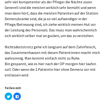
sehr viel kompetenter als der Pfleger die Nächte zuvor.
Generell sind die meisten wirklich sehr bemüht und wenn
man dann hört, dass die meisten Patienten auf der Station
Demenzkranke sind, die ja so viel aufwendiger in der
Pflege/Betreuung sind, ich ziehe wirklich meinen Hut vor
der Leistung des Personals. Das muss man wahrscheinlich
sich wirklich selber mal an gucken, um das zu verstehen.
Nichtsdestotrotz gehe ich langsam auf dem Zahnfleisch,
das Zusammenhausen mit diesen Patientinnen macht mich
wahnsinnig. Man kommt einfach nicht zu Ruhe.
Bin gespannt, wie es hier nach der OP morgen hier laufen
soll. Oder wenn die 2.Patientin hier ohne Demenz vor mit
entlassen wird.
Teilen mit:
K
K
l
l
i
i
c
c