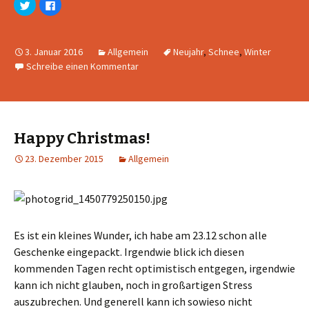
K
K
l
l
i
i
c
c
k
k
,
,
3. Januar 2016
Allgemein
Neujahr
,
Schnee
,
Winter
u
u
m
m
Schreibe einen Kommentar
ü
a
b
u
e
f
r
F
T
a
w
c
i
e
t
b
t
o
Happy Christmas!
e
o
r
k
23. Dezember 2015
Allgemein
z
z
u
u
t
t
e
e
i
i
l
l
e
e
n
n
(
(
W
W
Es ist ein kleines Wunder, ich habe am 23.12 schon alle
i
i
r
r
Geschenke eingepackt. Irgendwie blick ich diesen
d
d
i
i
kommenden Tagen recht optimistisch entgegen, irgendwie
n
n
n
n
kann ich nicht glauben, noch in großartigen Stress
e
e
u
u
auszubrechen. Und generell kann ich sowieso nicht
e
e