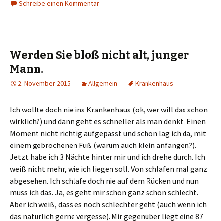
Schreibe einen Kommentar
k
k
,
,
u
u
m
m
ü
a
b
u
e
f
r
F
T
a
Werden Sie bloß nicht alt, junger
w
c
i
e
Mann.
t
b
t
o
e
o
2. November 2015
Allgemein
Krankenhaus
r
k
z
z
u
u
t
t
Ich wollte doch nie ins Krankenhaus (ok, wer will das schon
e
e
i
i
wirklich?) und dann geht es schneller als man denkt. Einen
l
l
e
e
Moment nicht richtig aufgepasst und schon lag ich da, mit
n
n
(
(
einem gebrochenen Fuß (warum auch klein anfangen?).
W
W
i
i
Jetzt habe ich 3 Nächte hinter mir und ich drehe durch. Ich
r
r
d
d
weiß nicht mehr, wie ich liegen soll. Von schlafen mal ganz
i
i
n
n
abgesehen. Ich schlafe doch nie auf dem Rücken und nun
n
n
e
e
muss ich das. Ja, es geht mir schon ganz schön schlecht.
u
u
e
e
Aber ich weiß, dass es noch schlechter geht (auch wenn ich
m
m
F
F
das natürlich gerne vergesse). Mir gegenüber liegt eine 87
e
e