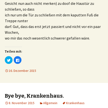
u
u
Gesicht nun auch nicht merken) zu doof die Haustür zu
t
t
e
e
schließen, so dass
i
i
l
l
ich nur um die Tür zu schließen mit dem kaputten Fuß die
e
e
n
n
Treppe runter
(
(
W
W
darf. Gut, dass das erst jetzt passiert und nicht vor ein paar
i
i
r
r
Wochen,
d
d
i
i
wo mir das noch wesentlich schwerer gefallen wäre.
n
n
n
n
e
e
u
u
e
e
Teilen mit:
m
m
F
F
K
K
e
e
l
l
n
n
i
i
s
s
c
c
t
t
16. Dezember 2015
k
k
e
e
,
,
r
r
u
u
g
g
m
m
e
e
ü
a
ö
ö
b
u
f
f
e
f
f
f
r
F
n
n
T
a
e
e
Bye bye, Krankenhaus.
w
c
t
t
i
e
)
)
t
b
8. November 2015
Allgemein
Krankenhaus
t
o