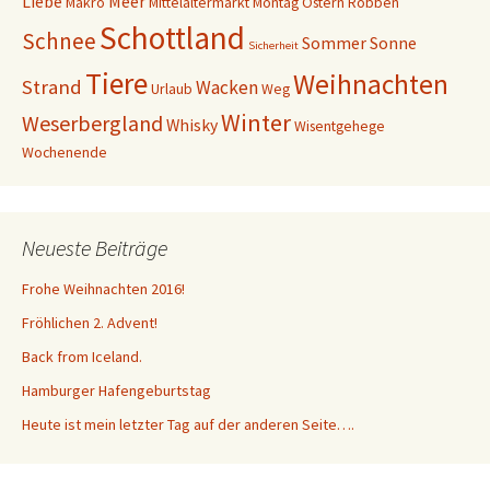
Liebe
Meer
Makro
Mittelaltermarkt
Montag
Ostern
Robben
e
e
n
n
Schottland
s
s
Schnee
Sommer
Sonne
t
t
Sicherheit
e
e
r
r
Tiere
Weihnachten
Strand
g
g
Wacken
Urlaub
Weg
e
e
ö
ö
Winter
Weserbergland
f
f
Whisky
Wisentgehege
f
f
n
n
Wochenende
e
e
t
t
)
)
Neueste Beiträge
Frohe Weihnachten 2016!
Fröhlichen 2. Advent!
Back from Iceland.
Hamburger Hafengeburtstag
Heute ist mein letzter Tag auf der anderen Seite….