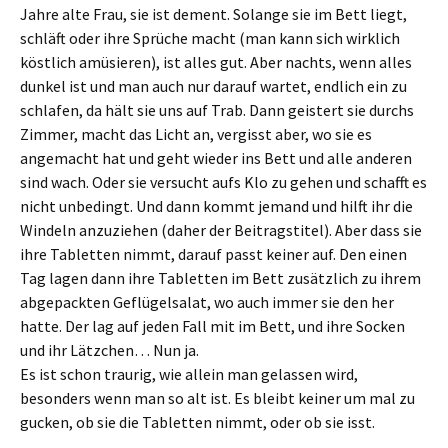
n
n
Jahre alte Frau, sie ist dement. Solange sie im Bett liegt,
s
s
t
t
schläft oder ihre Sprüche macht (man kann sich wirklich
e
e
r
r
köstlich amüsieren), ist alles gut. Aber nachts, wenn alles
g
g
e
e
dunkel ist und man auch nur darauf wartet, endlich ein zu
ö
ö
f
f
schlafen, da hält sie uns auf Trab. Dann geistert sie durchs
f
f
n
n
Zimmer, macht das Licht an, vergisst aber, wo sie es
e
e
t
t
angemacht hat und geht wieder ins Bett und alle anderen
)
)
sind wach. Oder sie versucht aufs Klo zu gehen und schafft es
nicht unbedingt. Und dann kommt jemand und hilft ihr die
Windeln anzuziehen (daher der Beitragstitel). Aber dass sie
ihre Tabletten nimmt, darauf passt keiner auf. Den einen
Tag lagen dann ihre Tabletten im Bett zusätzlich zu ihrem
abgepackten Geflügelsalat, wo auch immer sie den her
hatte. Der lag auf jeden Fall mit im Bett, und ihre Socken
und ihr Lätzchen… Nun ja.
Es ist schon traurig, wie allein man gelassen wird,
besonders wenn man so alt ist. Es bleibt keiner um mal zu
gucken, ob sie die Tabletten nimmt, oder ob sie isst.