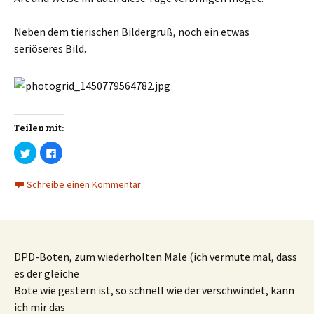
Neben dem tierischen Bildergruß, noch ein etwas
seriöseres Bild.
Teilen mit:
K
K
l
l
i
i
c
c
Schreibe einen Kommentar
k
k
,
,
u
u
m
m
ü
a
b
u
e
f
r
F
T
a
DPD-Boten, zum wiederholten Male (ich vermute mal, dass
w
c
i
e
es der gleiche
t
b
t
o
Bote wie gestern ist, so schnell wie der verschwindet, kann
e
o
r
k
ich mir das
z
z