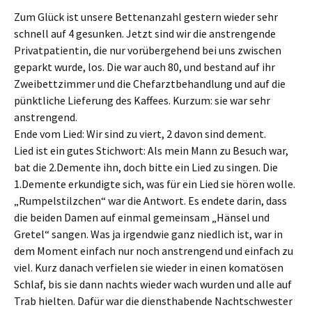
u
u
t
t
Zum Glück ist unsere Bettenanzahl gestern wieder sehr
e
e
i
i
schnell auf 4 gesunken. Jetzt sind wir die anstrengende
l
l
e
e
Privatpatientin, die nur vorübergehend bei uns zwischen
n
n
(
(
geparkt wurde, los. Die war auch 80, und bestand auf ihr
W
W
i
i
Zweibettzimmer und die Chefarztbehandlung und auf die
r
r
d
d
pünktliche Lieferung des Kaffees. Kurzum: sie war sehr
i
i
n
n
anstrengend.
n
n
e
e
Ende vom Lied: Wir sind zu viert, 2 davon sind dement.
u
u
e
e
Lied ist ein gutes Stichwort: Als mein Mann zu Besuch war,
m
m
F
F
bat die 2.Demente ihn, doch bitte ein Lied zu singen. Die
e
e
n
n
1.Demente erkundigte sich, was für ein Lied sie hören wolle.
s
s
t
t
„Rumpelstilzchen“ war die Antwort. Es endete darin, dass
e
e
r
r
die beiden Damen auf einmal gemeinsam „Hänsel und
g
g
e
e
Gretel“ sangen. Was ja irgendwie ganz niedlich ist, war in
ö
ö
f
f
dem Moment einfach nur noch anstrengend und einfach zu
f
f
n
n
viel. Kurz danach verfielen sie wieder in einen komatösen
e
e
t
t
Schlaf, bis sie dann nachts wieder wach wurden und alle auf
)
)
Trab hielten. Dafür war die diensthabende Nachtschwester