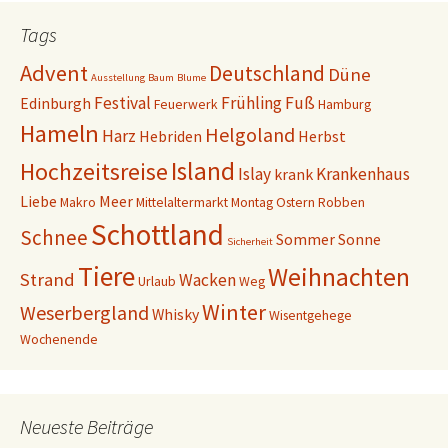
Tags
Advent
Deutschland
Düne
Ausstellung
Baum
Blume
Festival
Frühling
Fuß
Edinburgh
Feuerwerk
Hamburg
Hameln
Helgoland
Harz
Hebriden
Herbst
Island
Hochzeitsreise
Islay
Krankenhaus
krank
Liebe
Meer
Makro
Mittelaltermarkt
Montag
Ostern
Robben
Schottland
Schnee
Sommer
Sonne
Sicherheit
Tiere
Weihnachten
Strand
Wacken
Urlaub
Weg
Winter
Weserbergland
Whisky
Wisentgehege
Wochenende
Neueste Beiträge