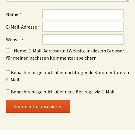
e
e
n
n
s
s
t
t
Name
*
e
e
r
r
g
g
E-Mail-Adresse
*
e
e
ö
ö
f
f
f
f
Website
n
n
e
e
t
t
Name, E-Mail-Adresse und Website in diesem Browser
)
)
für meinen nächsten Kommentar speichern.
Benachrichtige mich über nachfolgende Kommentare via
E-Mail.
Benachrichtige mich über neue Beiträge via E-Mail.