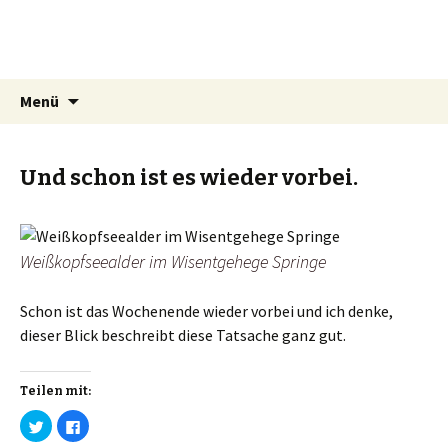
Mrs Simat
Lichtmalerin
Springe
Suchen
Menü
zum
nach:
Inhalt
Und schon ist es wieder vorbei.
Weißkopfseealder im Wisentgehege Springe
Schon ist das Wochenende wieder vorbei und ich denke,
dieser Blick beschreibt diese Tatsache ganz gut.
Teilen mit:
K
K
l
l
i
i