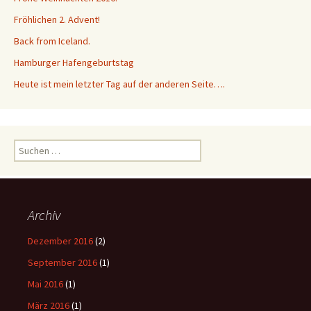
Fröhlichen 2. Advent!
Back from Iceland.
Hamburger Hafengeburtstag
Heute ist mein letzter Tag auf der anderen Seite….
Suchen
nach:
Archiv
Dezember 2016
(2)
September 2016
(1)
Mai 2016
(1)
März 2016
(1)