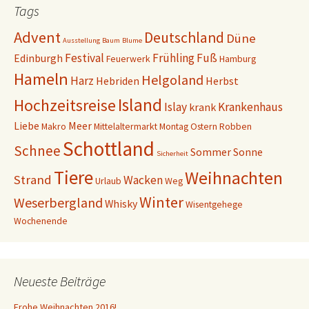
Tags
Advent
Deutschland
Düne
Ausstellung
Baum
Blume
Festival
Frühling
Fuß
Edinburgh
Feuerwerk
Hamburg
Hameln
Helgoland
Harz
Hebriden
Herbst
Island
Hochzeitsreise
Islay
Krankenhaus
krank
Liebe
Meer
Makro
Mittelaltermarkt
Montag
Ostern
Robben
Schottland
Schnee
Sommer
Sonne
Sicherheit
Tiere
Weihnachten
Strand
Wacken
Urlaub
Weg
Winter
Weserbergland
Whisky
Wisentgehege
Wochenende
Neueste Beiträge
Frohe Weihnachten 2016!