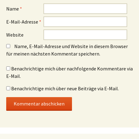
s
s
t
t
Name
*
e
e
r
r
g
g
E-Mail-Adresse
*
e
e
ö
ö
f
f
f
f
Website
n
n
e
e
t
t
Name, E-Mail-Adresse und Website in diesem Browser
)
)
für meinen nächsten Kommentar speichern.
Benachrichtige mich über nachfolgende Kommentare via
E-Mail.
Benachrichtige mich über neue Beiträge via E-Mail.