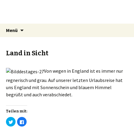
Mrs Simat
Lichtmalerin
Springe
Suchen
Menü
zum
nach:
Inhalt
Land in Sicht
Von wegen in England ist es immer nur
regnerisch und grau. Auf unserer letzten Urlaubsreise hat
uns England mit Sonnenschein und blauem Himmel
begrüßt und auch verabschiedet.
Teilen mit:
K
K
l
l
i
i
c
c