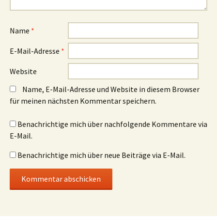
e
e
m
m
F
F
e
e
n
n
s
s
Name
*
t
t
e
e
r
r
E-Mail-Adresse
*
g
g
e
e
ö
ö
f
f
Website
f
f
n
n
e
e
Name, E-Mail-Adresse und Website in diesem Browser
t
t
)
)
für meinen nächsten Kommentar speichern.
Benachrichtige mich über nachfolgende Kommentare via
E-Mail.
Benachrichtige mich über neue Beiträge via E-Mail.