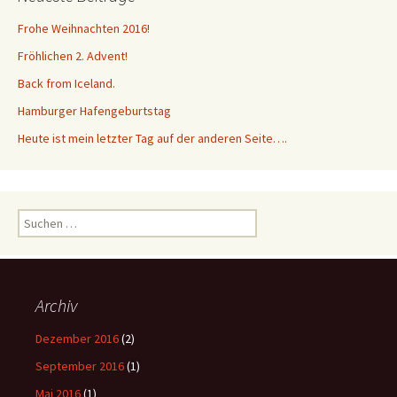
Frohe Weihnachten 2016!
Fröhlichen 2. Advent!
Back from Iceland.
Hamburger Hafengeburtstag
Heute ist mein letzter Tag auf der anderen Seite….
Suchen
nach:
Archiv
Dezember 2016
(2)
September 2016
(1)
Mai 2016
(1)