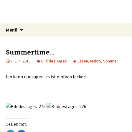
Mrs Simat
Lichtmalerin
Springe
Suchen
Menü
zum
nach:
Inhalt
Summertime…
7. Juni 2015
Bild des Tages
Essen
,
Makro
,
Sommer
Ich kann nur sagen: es ist einfach lecker!
Teilen mit: