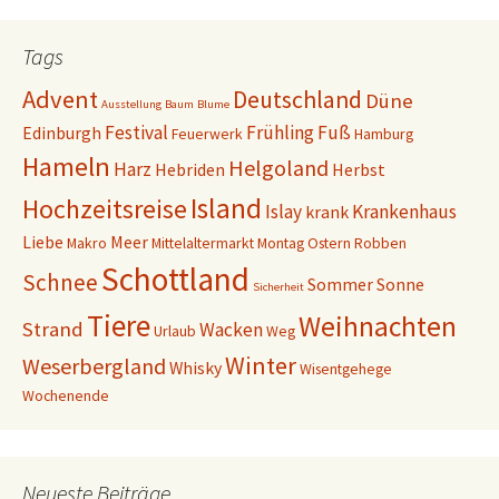
Tags
Advent
Deutschland
Düne
Ausstellung
Baum
Blume
Festival
Frühling
Fuß
Edinburgh
Feuerwerk
Hamburg
Hameln
Helgoland
Harz
Hebriden
Herbst
Island
Hochzeitsreise
Islay
Krankenhaus
krank
Liebe
Meer
Makro
Mittelaltermarkt
Montag
Ostern
Robben
Schottland
Schnee
Sommer
Sonne
Sicherheit
Tiere
Weihnachten
Strand
Wacken
Urlaub
Weg
Winter
Weserbergland
Whisky
Wisentgehege
Wochenende
Neueste Beiträge