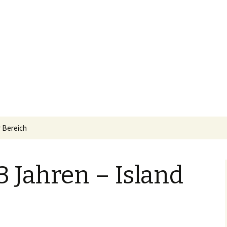
 Bereich
3 Jahren – Island
nderung
er
ft