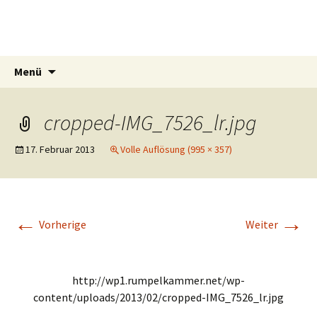
Mrs Simat
Lichtmalerin
Springe
Suchen
Menü
zum
nach:
Inhalt
cropped-IMG_7526_lr.jpg
17. Februar 2013
Volle Auflösung (995 × 357)
←
→
Vorherige
Weiter
http://wp1.rumpelkammer.net/wp-
content/uploads/2013/02/cropped-IMG_7526_lr.jpg