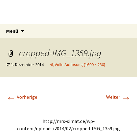
Mrs Simat
Lichtmalerin
Springe
Suchen
Menü
zum
nach:
Inhalt
cropped-IMG_1359.jpg
1. Dezember 2014
Volle Auflösung (1600 × 230)
←
→
Vorherige
Weiter
http://mrs-simat.de/wp-
content/uploads/2014/02/cropped-IMG_1359.jpg